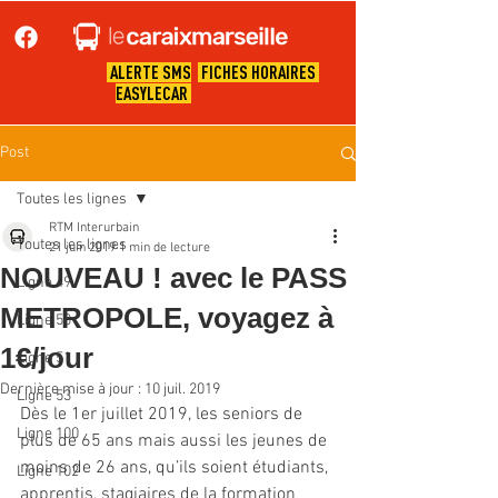
ALERTE SMS
FICHES HORAIRES
EASYLECAR
Post
Toutes les lignes
RTM Interurbain
Toutes les lignes
21 juin 2019
1 min de lecture
NOUVEAU ! avec le PASS
Ligne 49
METROPOLE, voyagez à
Ligne 50
1€/jour
Ligne 51
Dernière mise à jour :
10 juil. 2019
Ligne 53
Dès le 1er juillet 2019, les seniors de 
Ligne 100
plus de 65 ans mais aussi les jeunes de 
moins de 26 ans, qu’ils soient étudiants, 
Ligne 102
apprentis, stagiaires de la formation 