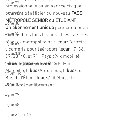
Ligne 72
professionnelle ou en service civique, 
pourront bénéficier du nouveau 
PASS 
Ligne 68
MÉTROPOLE SENIOR ou ÉTUDIANT.
Ligne 38
Un abonnement unique
 pour circuler en 
Ligne 55
illimité dans tous les bus et les cars des 
réseaux métropolitains : le
car
/Cartreize 
Ligne 69
y compris pour l'aéroport (le
car
 17, 36, 
Ligne 240
37, 38, 40, et 91), Pays d'Aix mobilité, 
le
bus
, le
tram
  et le
métro
/RTM à 
Communiqués de presse
Marseille, le
bus
/Aix en bus, le
bus
/Les 
COVID-19
Bus de l'Étang, le
bus
/Libébus, etc.
Ligne 78
Pour accéder librement
Ligne 79
Ligne 48
Ligne A2 (ex 40)