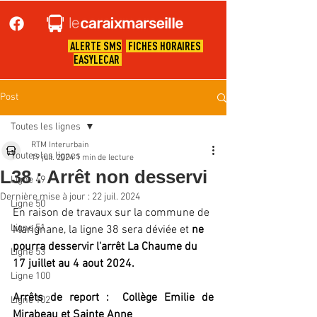
ALERTE SMS
FICHES HORAIRES
EASYLECAR
Post
Toutes les lignes
RTM Interurbain
Toutes les lignes
19 juil. 2024
1 min de lecture
L38 : Arrêt non desservi
Ligne 49
Dernière mise à jour :
22 juil. 2024
Ligne 50
En raison de travaux sur la commune de 
Ligne 51
Marignane, la ligne 38 sera déviée et 
ne 
pourra desservir l'arrêt La Chaume du 
Ligne 53
17 juillet au 4 aout 2024. 
Ligne 100
Arrêts de report :  Collège Emilie de 
Ligne 102
Mirabeau et Sainte Anne 