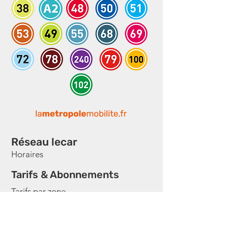
Réseau lecar
Horaires
Tarifs & Abonnements
Tarifs par zone
Abonnements
Gratuité -11 ans et 65 ans et +