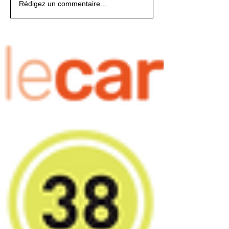
L38 L55 : Perturbations
L38 et L55 : Déviation
L38 : FIN DE
L38 L55 : Perturbations
L38 et L55 : Déviation
L38 : FIN DE
L38 L55 : Perturbations
Rédigez un commentaire...
Martigues_du 16 juillet au
Martigues samedi 25
DEVIATION_Gignac-la-
Martigues_du 16 juillet au
Martigues samedi 25
DEVIATION_Gignac-la-
Martigues_du 16 juillet au
14 août 2026
juillet 2026
Nerthe_du 24 juillet au 5
14 août 2026
juillet 2026
Nerthe_du 24 juillet au 5
14 août 2026
août 2026 inclus
août 2026 inclus