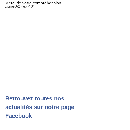
Merci de votre compréhension
Ligne A2 (ex 40)
Retrouvez toutes nos 
actualités sur notre page 
Facebook