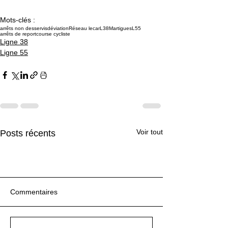
Mots-clés :
arrêts non desservis
déviation
Réseau lecar
L38
Martigues
L55
arrêts de report
course cycliste
Ligne 38
Ligne 55
Voir tout
Posts récents
Commentaires