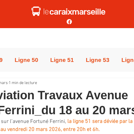
9
Ligne 50
Ligne 51
Ligne 53
Lign
mars
1 min de lecture
Ligne 68
Ligne 38
Ligne 55
Ligne 
viation Travaux Avenue
Ferrini_du 18 au 20 mar
e
COVID-19
Ligne 78
Ligne 79
Lig
sur l’avenue Fortuné Ferrini, 
la ligne 51 sera déviée par la
 au vendredi 20 mars 2026, entre 20h et 6h.