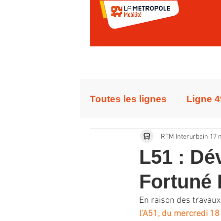
Toutes les lignes
Ligne 4
RTM Interurbain
17 
Ligne 102
Ligne 72
L51 : Dé
Fortuné 
Communiqués de press
En raison des travaux 
l’A51, du mercredi 18
Ligne A2 (ex 40)