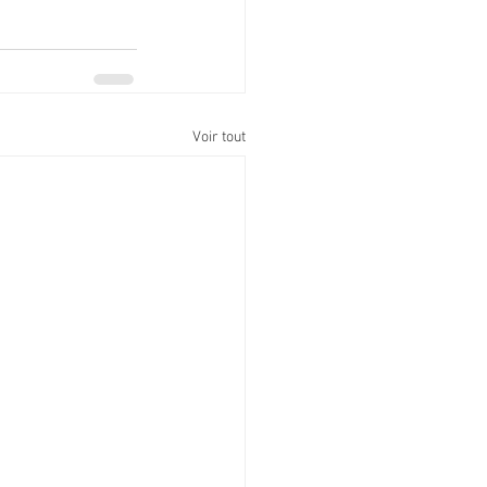
Voir tout