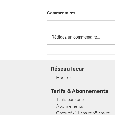
Commentaires
Rédigez un commentaire...
L240 : FIN DE DEVIATION_à
compter du 7 août 2026
Réseau lecar
Horaires
Tarifs & Abonnements
Tarifs par zone
Abonnements
Gratuité -11 ans et 65 ans et +