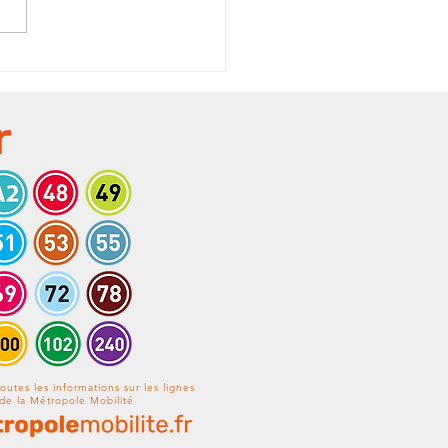
: Perturbations
vales à Roquefort-la-
oule
outes les informations sur les lignes
de la Métropole Mobilité