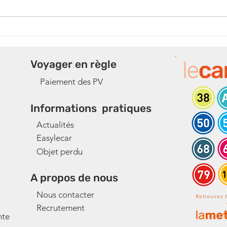
L69 et Circuit scolaire 5069
L69 
: Fin déviation Roquefort la
esti
Bédoule_à partir du 10
Béd
Voyager en règle
juillet 2026
Paiement des PV
Informations pratiques
Actualités
Easylecar
Objet perdu
A propos de nous
Nous contacter
Retrouvez t
Recrutement
nte