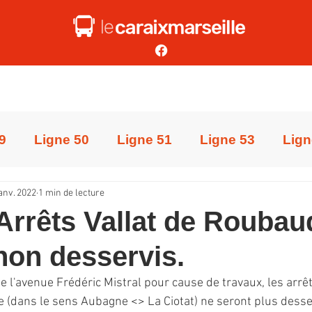
9
Ligne 50
Ligne 51
Ligne 53
Lign
janv. 2022
1 min de lecture
Ligne 68
Ligne 38
Ligne 55
Ligne 
 Arrêts Vallat de Roubau
non desservis.
e
COVID-19
Ligne 78
Ligne 79
Lig
e l'avenue Frédéric Mistral pour cause de travaux, les arrêt
 (dans le sens 
Aubagne <> La Ciotat)
 ne seront plus desse