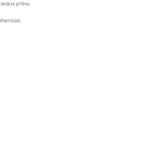
travaux prévu.
éhension.