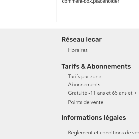
comment-box.placeholder
L69 : Festivités Saint-
Eloi_Roquefort-la-
Bédoule_11 et 12 juillet
Réseau lecar
2026
Horaires
Tarifs & Abonnements
Tarifs par zone
Abonnements
Gratuité -11 ans et 65 ans et +
Points de vente
Informations légales
Règlement et conditions de ve