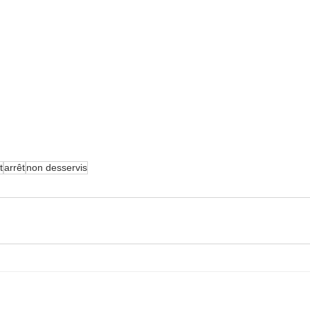
t
arrêt
non desservis