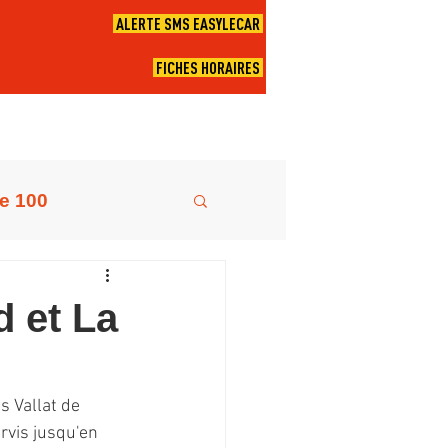
ALERTE SMS EASYLECAR
FICHES HORAIRES
e 100
69
Ligne 240
d et La
ne 48
s Vallat de 
rvis jusqu'en 