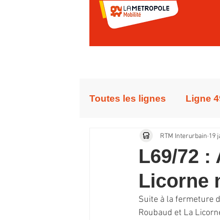
Toutes les lignes
Ligne 4
RTM Interurbain
19 
Ligne 102
Ligne 72
L69/72 :
Licorne 
Communiqués de press
Suite à la fermeture d
Roubaud et La Licorne
Ligne A2 (ex 40)