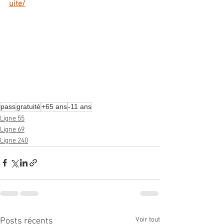
uite/
pass
gratuité
+65 ans
-11 ans
Ligne 55
Ligne 69
Ligne 240
Voir tout
Posts récents