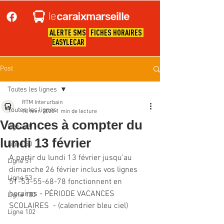
ALERTE SMS
FICHES HORAIRES
EASYLECAR
Post
Toutes les lignes
RTM Interurbain
Toutes les lignes
10 févr. 2023
1 min de lecture
Vacances à compter du
Ligne 49
lundi 13 février
Ligne 50
A partir du lundi 13 février jusqu'au 
Ligne 51
dimanche 26 février inclus vos lignes 
Ligne 53
51-53-55-68-78 fonctionnent en 
horaires - PÉRIODE VACANCES 
Ligne 100
SCOLAIRES  - (calendrier bleu ciel)
Ligne 102