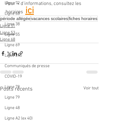
Ligne 72
Pour + d'informations, consultez les 
ici
horaires
Ligne 68
période allégée
vacances scolaires
fiches horaires
Ligne 38
Ligne 51
Ligne 53
Ligne 55
Ligne 68
Ligne 69
Ligne 240
Communiqués de presse
COVID-19
Ligne 78
Voir tout
Posts récents
Ligne 79
Ligne 48
Ligne A2 (ex 40)