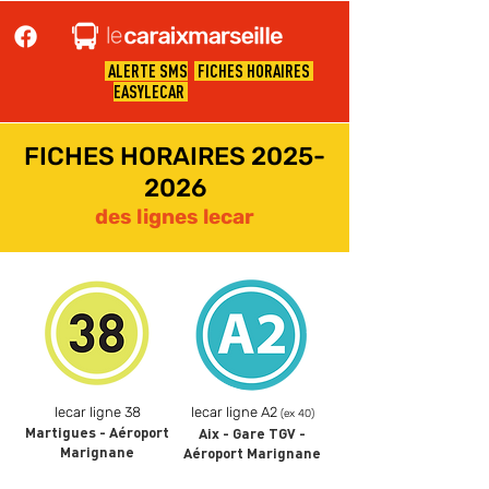
ALERTE SMS
FICHES HORAIRES
EASYLECAR
FICHES HORAIRES
2025-
2026
des lignes lecar
lecar ligne 38
lecar ligne A2
(ex 40)
Martigues - Aéroport
Aix - Gare TGV -
Marignane
Aéroport Marignane