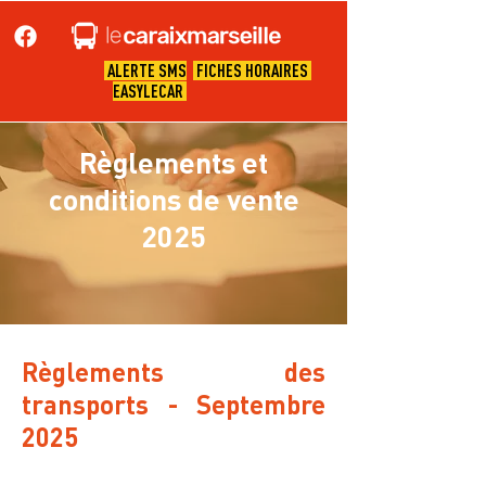
ALERTE SMS
FICHES HORAIRES
EASYLECAR
Règlements et
conditions de vente
2025
Règlements des
transports - Septembre
2025