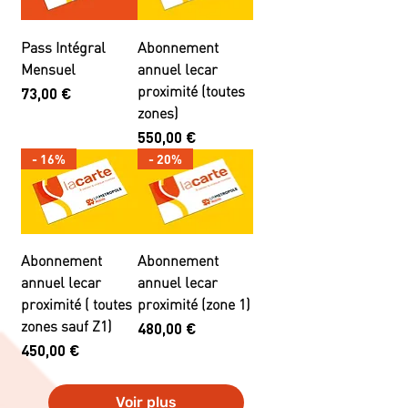
Pass Intégral
Abonnement
Mensuel
annuel lecar
proximité (toutes
Prix
73,00 €
zones)
Prix
550,00 €
- 16%
- 20%
Abonnement
Abonnement
annuel lecar
annuel lecar
proximité ( toutes
proximité (zone 1)
zones sauf Z1)
Prix
480,00 €
Prix
450,00 €
Voir plus