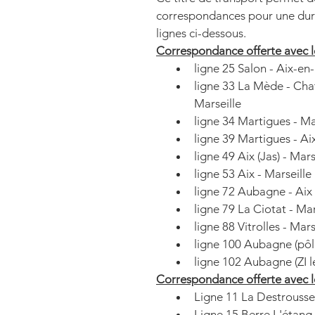
correspondances pour une duré
lignes ci-dessous.
Correspondance offerte avec le
ligne 25 Salon - Aix-e
ligne 33 La Mède - Cha
Marseille
ligne 34 Martigues - Ma
ligne 39 Martigues - A
ligne 49
 Aix (Jas) - Mars
ligne 53
 Aix - Marseille
ligne 72
 Aubagne - Aix
ligne 79
 La Ciotat - Mar
ligne 88 Vitrolles - Mars
ligne 100
 Aubagne (pôl
ligne 102
 Aubagne (ZI l
Correspondance offerte avec le
Ligne 11 La Destrousse
Ligne 15 Berre L'étang