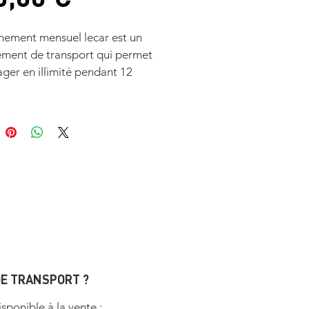
nement mensuel lecar est un 
ment de transport qui permet 
ger en illimité pendant 12 
r les lignes lecar ainsi que sur 
es lecar proximité. (voir 
e lignes de transport 
ées disponible ci-dessous).
DE TRANSPORT ?
isponible à la vente :