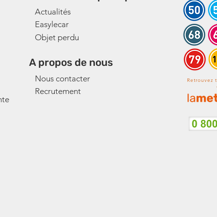
Actualités
Easylecar
Objet perdu
A propos de nous
Nous contacter
Retrouvez t
Recrutement
nte