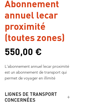
Abonnement
annuel lecar
proximité
(toutes zones)
Prix
550,00 €
L'abonnement annuel lecar proximité 
est un abonnement de transport qui 
permet de voyager en illimité 
pendant 30 jours sur les lignes lecar 
proximité quelles que soient les 
LIGNES DE TRANSPORT
zones traversées (y compris la zone 1 
CONCERNÉES
Marseille)