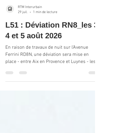
RTM Interurbain
29 juil.
1 min de lecture
L51 : Déviation RN8_les 3,
4 et 5 août 2026
En raison de travaux de nuit sur l’Avenue
Ferrini RD8N, une déviation sera mise en
place - entre Aix en Provence et Luynes - les
lundi 3, mardi 4 et mercredi 5 août 2026, de
20h00 à 6h00. Les arrêts suivants ne seront
pas desservis : Hôpital de Provence Les Frères
Gris Bon Rencontre La Blaque Nous vous
remercions pour votre compréhension
Retrouvez toutes nos actualités sur notre page
Facebook