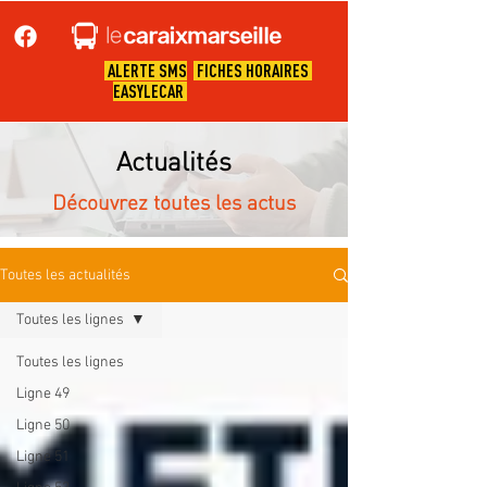
ALERTE SMS
FICHES HORAIRES
EASYLECAR
Actualités
Découvrez toutes les actus
Toutes les actualités
Toutes les lignes
Toutes les lignes
Ligne 49
Ligne 50
Ligne 51