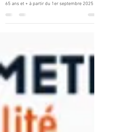
L’accès aux transports métropolitains sera
désormais gratuit pour les – de 11 ans et les
65 ans et + à partir du 1er septembre 2025 .
Un...