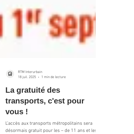
RTM Interurbain
18 juil. 2025
1 min de lecture
La gratuité des
transports, c'est pour
vous !