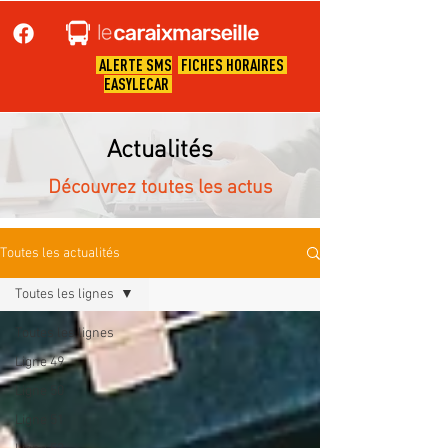
ALERTE SMS
FICHES HORAIRES
EASYLECAR
Actualités
Découvrez toutes les actus
Toutes les actualités
Toutes les lignes
Toutes les lignes
Ligne 49
Ligne 50
Ligne 51