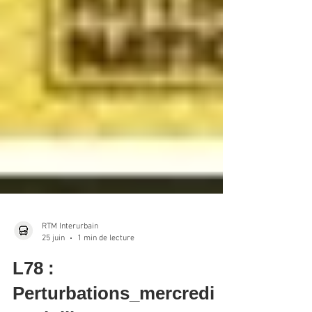
RTM Interurbain
25 juin
1 min de lecture
L78 :