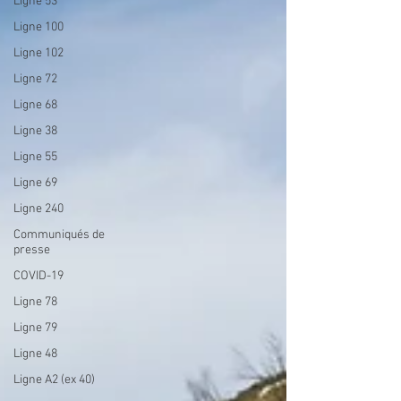
Ligne 53
Ligne 100
Ligne 102
Ligne 72
Ligne 68
Ligne 38
Ligne 55
Ligne 69
Ligne 240
Communiqués de
presse
COVID-19
Ligne 78
Ligne 79
Ligne 48
Ligne A2 (ex 40)