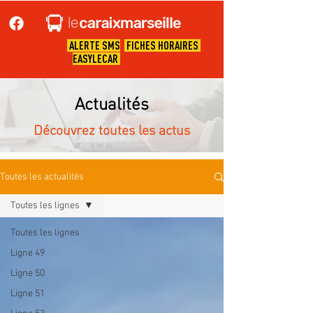
ALERTE SMS
FICHES HORAIRES
EASYLECAR
Actualités
Découvrez toutes les actus
Toutes les actualités
Toutes les lignes
Toutes les lignes
Ligne 49
Ligne 50
Ligne 51