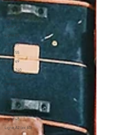
Ligne 53
Ligne 100
Ligne 102
Ligne 72
Ligne 68
Ligne 38
Ligne 55
Ligne 69
Ligne 240
Communiqués de
presse
COVID-19
Ligne 78
Ligne 79
Ligne 48
Ligne A2 (ex 40)