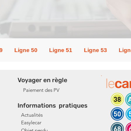
9
Ligne 50
Ligne 51
Ligne 53
Lign
Ligne 68
Ligne 38
Ligne 55
Ligne 
Voyager en règle
Paiement des PV
e
COVID-19
Ligne 78
Ligne 79
Lig
Informations pratiques
Actualités
Easylecar
Objet perdu