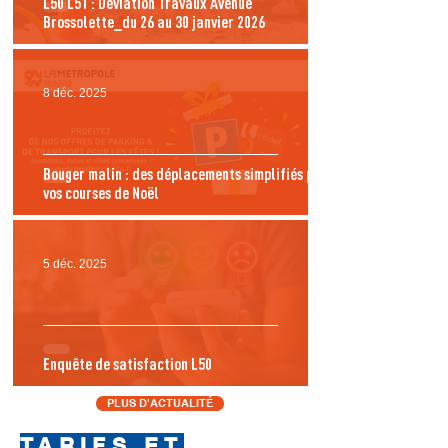
L50 L51 : Déviation Travaux Avenue
Brossolette_du 26 au 30 janvier 2026
8 déc. 2025
Bouger malin : des déplacements simplifiés pour
vos courses de Noël
5 déc. 2025
Enquête de satisfaction L50
PLUS D'ACTUALITÉ
TARIFS ET