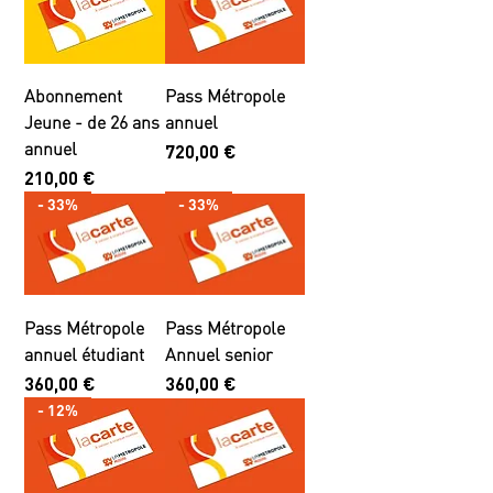
Abonnement
Pass Métropole
Jeune - de 26 ans
annuel
annuel
Prix
720,00 €
Prix
210,00 €
- 33%
- 33%
Pass Métropole
Pass Métropole
annuel étudiant
Annuel senior
Prix
Prix
360,00 €
360,00 €
- 12%