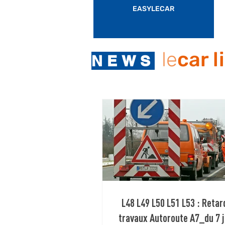
EASYLECAR
le
car l
NEWS
L48 L49 L50 L51 L53 : Retar
travaux Autoroute A7_du 7 j