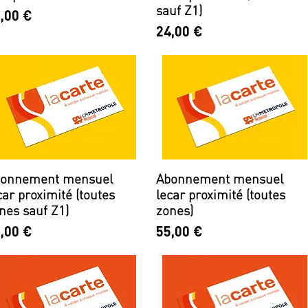
sauf Z1)
ix
,00 €
Prix
24,00 €
onnement mensuel
Abonnement mensuel
car proximité (toutes
lecar proximité (toutes
nes sauf Z1)
zones)
ix
Prix
,00 €
55,00 €