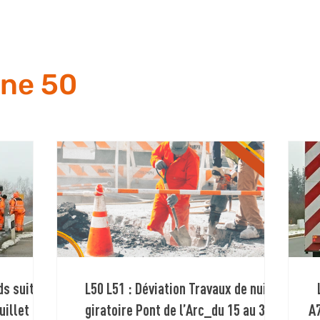
ine 50
ds suite
L50 L51 : Déviation Travaux de nuit
uillet au
giratoire Pont de l’Arc_du 15 au 31
A7