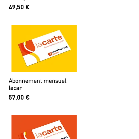
Prix
49,50 €
Abonnement mensuel
lecar
Prix
57,00 €