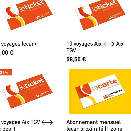
 voyages lecar+
10 voyages Aix <> Aix
TGV
ix
,00 €
Prix
58,50 €
 35%
 voyages Aix TGV <>
Abonnement mensuel
roport
lecar proximité (1 zone