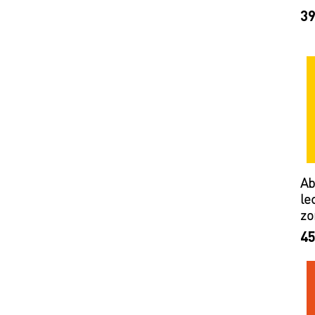
Pr
39
Ab
le
zo
Pr
45