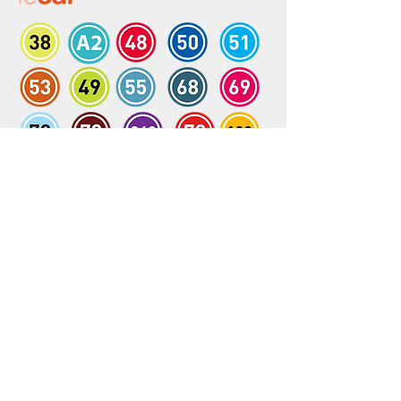
Réseau lecar
Horaires
Tarifs & Abonnements
Tarifs par zone
Abonnements