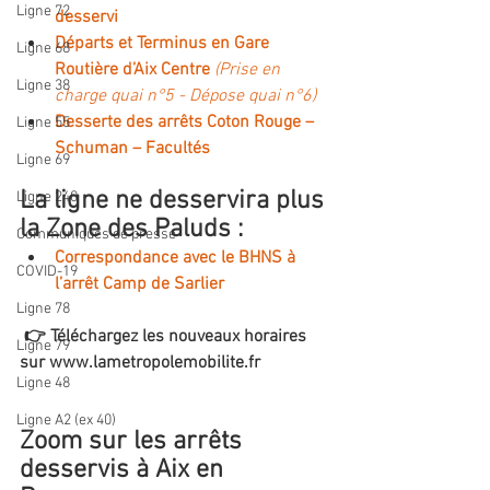
Ligne 72
desservi
Départs et Terminus en Gare 
Ligne 68
Routière d’Aix Centre 
(Prise en 
Ligne 38
charge quai n°5 - D
épose quai n°6)
Desserte des arrêts Coton Rouge – 
Ligne 55
Schuman – Facultés
Ligne 69
La ligne ne desservira plus 
Ligne 240
la Zone des Paluds :
Communiqués de presse
Correspondance avec le BHNS à 
COVID-19
l’arrêt Camp de Sarlier
Ligne 78
 👉 Téléchargez les nouveaux horaires 
Ligne 79
sur 
www.lametropolemobilite.fr
Ligne 48
Ligne A2 (ex 40)
Zoom sur les arrêts 
desservis à Aix en 