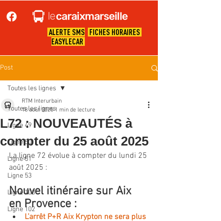
ALERTE SMS
FICHES HORAIRES
EASYLECAR
Post
Toutes les lignes
RTM Interurbain
Toutes les lignes
18 août 2025
1 min de lecture
L72 : NOUVEAUTÉS à
Ligne 49
compter du 25 août 2025
Ligne 50
La ligne 72 évolue à compter du lundi 25 
Ligne 51
août 2025 :
Ligne 53
Nouvel 
itinéraire sur Aix 
Ligne 100
en Provence :
Ligne 102
L’arrêt P+R Aix Krypton ne sera plus 