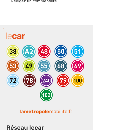
Résultats enquête de
L40 : la ligne 
Rédigez un commentaire...
satisfaction Ligne A2 (ex
nom !
L40)
Réseau lecar