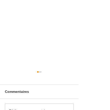
Commentaires