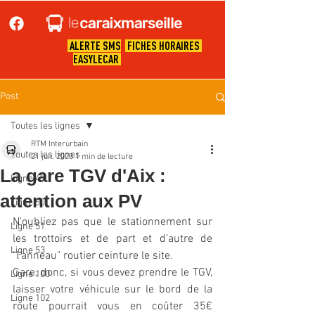
ALERTE SMS
FICHES HORAIRES
EASYLECAR
Post
Toutes les lignes
RTM Interurbain
Toutes les lignes
21 juil. 2020
1 min de lecture
La gare TGV d'Aix :
Ligne 49
attention aux PV
Ligne 50
N'oubliez pas que le stationnement sur 
Ligne 51
les trottoirs et de part et d’autre de 
Ligne 53
"l’anneau" routier ceinture le site. 
Gare, donc, si vous devez prendre le TGV, 
Ligne 100
laisser votre véhicule sur le bord de la 
Ligne 102
route pourrait vous en coûter 35€ 