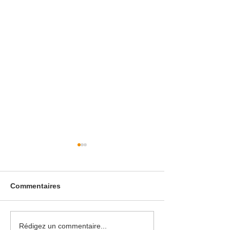
Commentaires
L51 : Déviation RN8_les
L38 L55 : Pertu
Rédigez un commentaire...