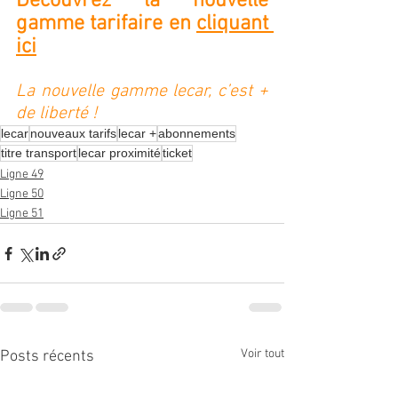
Découvrez la nouvelle 
gamme tarifaire en 
cliquant 
ici
La nouvelle gamme lecar, c’est + 
de liberté !
lecar
nouveaux tarifs
lecar +
abonnements
titre transport
lecar proximité
ticket
Ligne 49
Ligne 50
Ligne 51
Voir tout
Posts récents