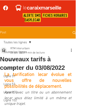
ALERTE SMS
FICHES HORAIRES
EASYLECAR
Post
Toutes les lignes
RTM Interurbain
Toutes les lignes
28 juil. 2022
1 min de lecture
Nouveaux tarifs à
Ligne 49
compter du 03/08/2022
Ligne 50
La tarification lecar évolue et 
Ligne 51
vous offre de nouvelles 
Ligne 53
possibilités de déplacement.
Avant, avec un titre ou un abonnement 
Ligne 100
lecar vous étiez limité à un même et 
Ligne 102
unique trajet.