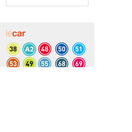
3, 4 et 5 août 2026
Martigues_du 16
au 14 août 2026
Réseau lecar