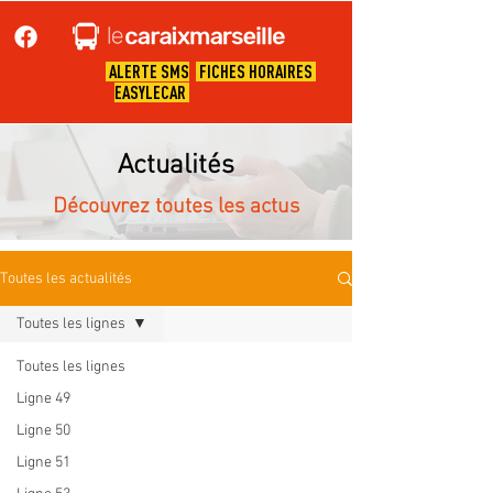
ALERTE SMS
FICHES HORAIRES
EASYLECAR
Actualités
Découvrez toutes les actus
Toutes les actualités
Toutes les lignes
Toutes les lignes
Ligne 49
Ligne 50
Ligne 51